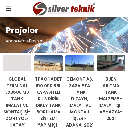
Projeler
Anasayfa
»
Projeler
GLOBAL
TPAO 1 ADET
GEMONT AŞ.
BUEN
TERMİNAL
150.000 BBL
SASA PTA
ARITMA
3X3600 M3
KAPASİTELİ
TANK
TANK
TANK
SİLİNDİRİK
DİZAYN,
MALZEME +
İMALAT VE
DİKEY TANK
İMALAT VE
İMALAT İŞİ -
MONTAŞ İŞİ-
BORULAMA
MONTAJ
ABHAZYA-
DÖRTYOL-
SİSTEMİ
İŞLERİ-
2021
HATAY
YAPIM İŞİ-
ADANA-2021