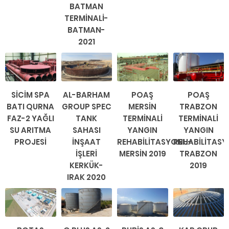
BATMAN
TERMİNALİ-
BATMAN-
2021
SİCİM SPA
AL-BARHAM
POAŞ
POAŞ
BATI QURNA
GROUP SPEC
MERSİN
TRABZON
FAZ-2 YAĞLI
TANK
TERMİNALİ
TERMİNALİ
SU ARITMA
SAHASI
YANGIN
YANGIN
PROJESİ
İNŞAAT
REHABİLİTASYONU-
REHABİLİTAS
İŞLERİ
MERSİN 2019
TRABZON
KERKÜK-
2019
IRAK 2020