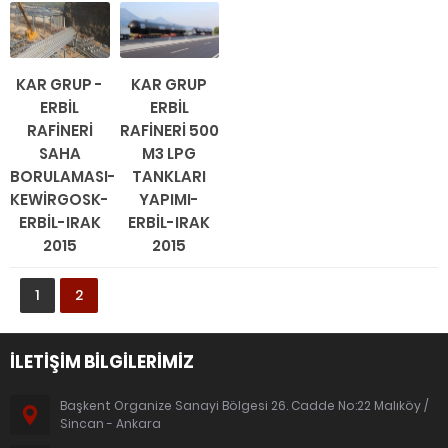
KAR GRUP -
KAR GRUP
ERBİL
ERBİL
RAFİNERİ
RAFİNERİ 500
SAHA
M3 LPG
BORULAMASI-
TANKLARI
KEWİRGOSK-
YAPIMI-
ERBİL-IRAK
ERBİL-IRAK
2015
2015
1
2
İLETİŞİM BİLGİLERİMİZ
Başkent Organize Sanayi Bölgesi 26. Cadde No:22 Malıköy /
Sincan - Ankara