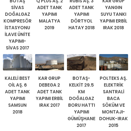
BOTAŞ
Q PLUS AŞ. 2
RUBİS AŞ. 3
KAR GRUP
SİVAS
ADET TANK
ADET TANK
YANGIN
DOĞALGAZ
YAPIMI
YAPIMI
SUYU TANKI
KOMPRESÖR
MALATYA
DÖRTYOL
YAPIMI ERBİL
İSTASYONU
2019
HATAY 2018
IRAK 2018
İLAVE ÜNİTE
YAPIMI-
SİVAS 2017
KALELİ BEST
KAR GRUP
BOTAŞ-
POLTEKS AŞ.
OİL AŞ. 6
DEBEGA 2
KELKİT 29.5
ELEKTRİK
ADET TANK
ADET TANK
KM
SANTRALİ
YAPIMI
YAPIMI ERBİL
DOĞALGAZ
BACA
SAMSUN
IRAK 2017
BORU HATTI
SÖKÜM VE
2018
YAPIMI
MONTAJI-
GÜMÜŞHANE
DOHUK-IRAK
2017
2015